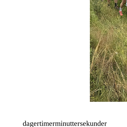
dager
timer
minutter
sekunder