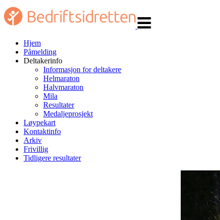
Veksle
navigasjon
Hjem
Påmelding
Deltakerinfo
Informasjon for deltakere
Helmaraton
Halvmaraton
Mila
Resultater
Medaljeprosjekt
Løypekart
Kontaktinfo
Arkiv
Frivillig
Tidligere resultater