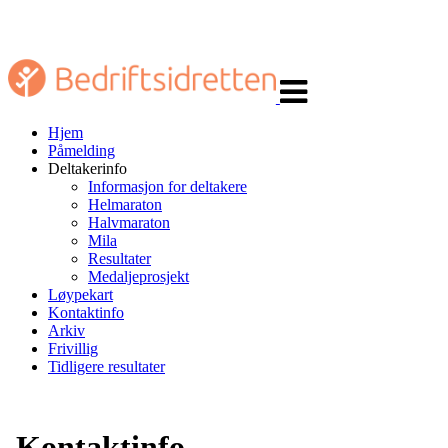
Veksle
navigasjon
Hjem
Påmelding
Deltakerinfo
Informasjon for deltakere
Helmaraton
Halvmaraton
Mila
Resultater
Medaljeprosjekt
Løypekart
Kontaktinfo
Arkiv
Frivillig
Tidligere resultater
Kontaktinfo